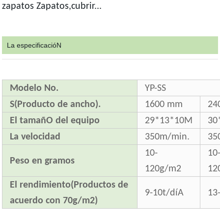
zapatos Zapatos,cubrir...
La especificacióN
Modelo No.
YP-SS
S(Producto de ancho).
1600 mm
24
El tamañO del equipo
29*13*10M
30
La velocidad
350m/min.
35
10-
10
Peso en gramos
120g/m2
12
El rendimiento(Productos de
9-10t/díA
13
acuerdo con 70g/m2)