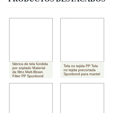
Venta al por mayor de
fábrica de tela fundida
Tela no tejida PP Tela
por soplado Material
no tejida precortada
de filtro Melt-Blown
Spunbond para mantel
Filter PP Spunbond
tela no tejida