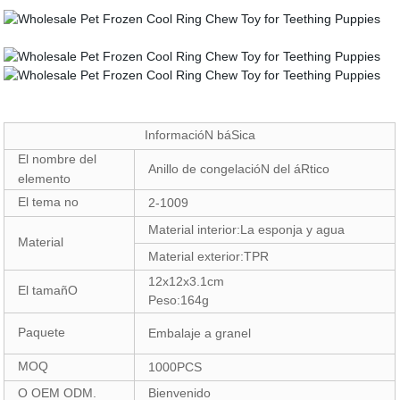
InformacióN báSica
El nombre del
Anillo de congelacióN del áRtico
elemento
El tema no
2-1009
Material interior:La esponja y agua
Material
Material exterior:TPR
12x12x3.1cm
El tamañO
Peso:164g
Paquete
Embalaje a granel
MOQ
1000PCS
O OEM ODM.
Bienvenido