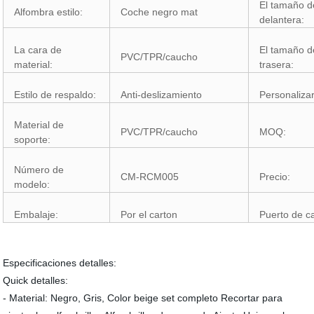
El tamaño d
Alfombra estilo:
Coche negro mat
delantera:
La cara de
El tamaño d
PVC/TPR/caucho
material:
trasera:
Estilo de respaldo:
Anti-deslizamiento
Personaliza
Material de
PVC/TPR/caucho
MOQ:
soporte:
Número de
CM-RCM005
Precio:
modelo:
Embalaje:
Por el carton
Puerto de c
Especificaciones detalles:
Quick detalles:
- Material: Negro, Gris, Color beige set completo Recortar para