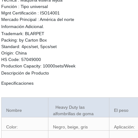
Técnica :
Máquina estera tejida
Función :
Tipo universal
Mgnt Certificación :
ISO14001
Mercado Principal :
América del norte
Información Adicional.
Trademark:
BLARPET
Packing:
by Carton Box
Standard:
4pcs/set, 5pcs/set
Origin:
China
HS Code:
57049000
Production Capacity:
10000sets/Week
Descripción de Producto
Especificaciones
Heavy Duty las
Nombre
El peso
alfombrillas de goma
Color:
Negro, beige, gris
Aplicación: