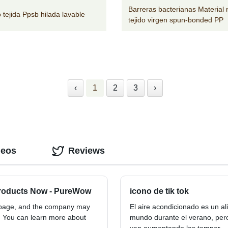
Barreras bacterianas Material 
 tejida Ppsb hilada lavable
tejido virgen spun-bonded PP
‹
1
2
3
›
deos
Reviews
Products Now - PureWow
icono de tik tok
s page, and the company may
El aire acondicionado es un a
y. You can learn more about
mundo durante el verano, per