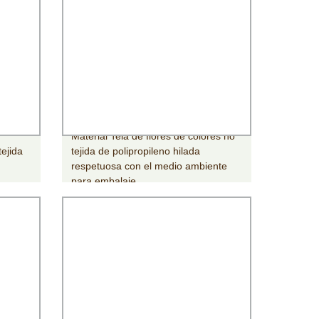
Material Tela de flores de colores no
ejida
tejida de polipropileno hilada
respetuosa con el medio ambiente
para embalaje