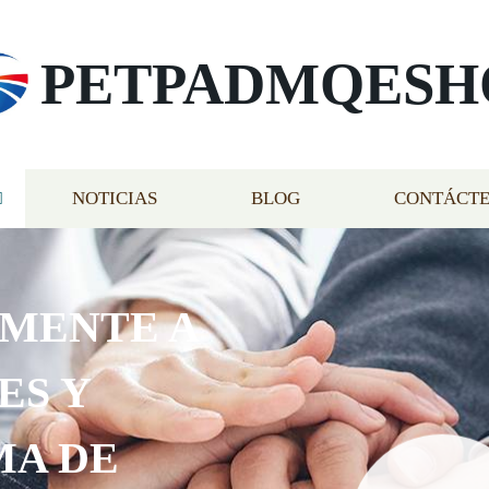
PETPADMQESH
NOTICIAS
BLOG
CONTÁCT
AMENTE A
ES Y
MA DE