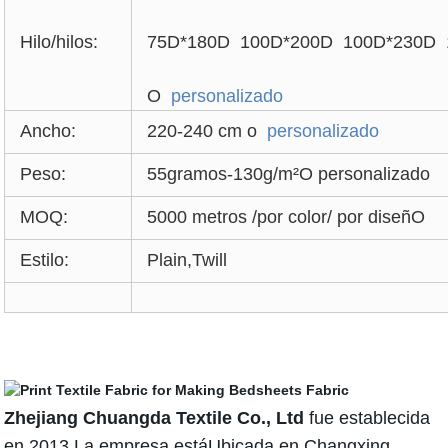
Hilo/hilos:
75D*180D 100D*200D 100D*230D 
O
personalizado
Ancho:
220-240 cm o
personalizado
Peso:
55gramos-130g/m²O personalizado
MOQ:
5000 metros /por color/ por diseñO
Estilo:
Plain,Twill
Zhejiang Chuangda Textile Co., Ltd
fue establecida
en 2013.La empresa estáUbicada en Changxing