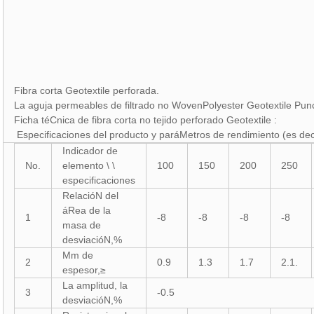
Fibra corta Geotextile perforada.
La aguja permeables de filtrado no WovenPolyester Geotextile Pun
Ficha téCnica de fibra corta no tejido perforado Geotextile :
Especificaciones del producto y paráMetros de rendimiento (es de
Indicador de
No.
elemento \ \
100
150
200
250
especificaciones
RelacióN del
áRea de la
1
-8
-8
-8
-8
masa de
desviacióN,%
Mm de
2
0.9
1.3
1.7
2.1.
espesor,≥
La amplitud, la
3
-0.5
desviacióN,%