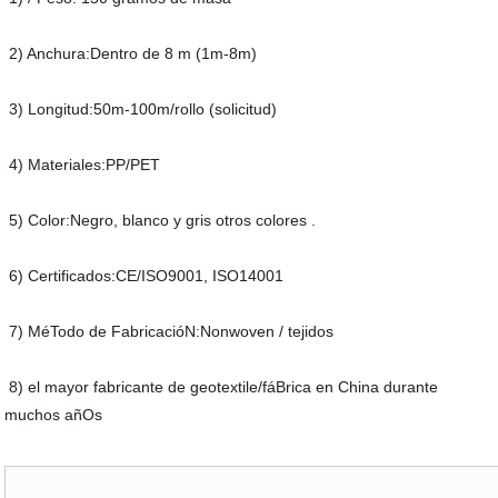
2) Anchura:Dentro de 8 m (1m-8m)
3) Longitud:50m-100m/rollo (solicitud)
4) Materiales:PP/PET
5) Color:Negro, blanco y gris otros colores .
6) Certificados:CE/ISO9001, ISO14001
7) MéTodo de FabricacióN:Nonwoven / tejidos
8) el mayor fabricante de geotextile/fáBrica en China durante
muchos añOs