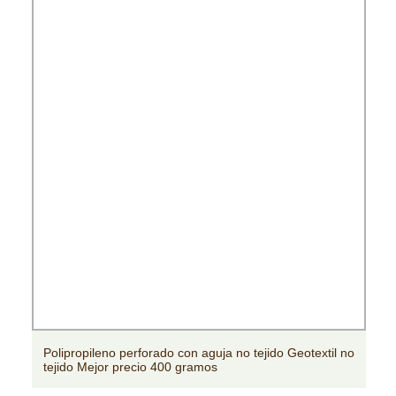
guja no tejido Geotextil no
Bolso de almacenamiento no tejid
os
polipropileno tejido colorido de Rol