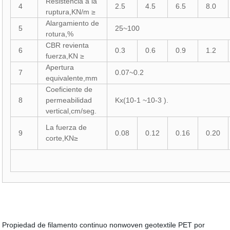
Resistencia a la
4
2.5
4.5
6.5
8.0
ruptura,KN/m ≥
Alargamiento de
5
25~100
rotura,%
CBR revienta
6
0.3
0.6
0.9
1.2
fuerza,KN ≥
Apertura
7
0.07~0.2
equivalente,mm
Coeficiente de
8
permeabilidad
Kx(10-1 ~10-3 ).
vertical,cm/seg.
La fuerza de
9
0.08
0.12
0.16
0.20
corte,KN≥
Propiedad de filamento continuo nonwoven geotextile PET por