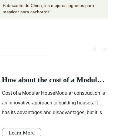
Fabricante de China, los mejores juguetes para
Venta
masticar para cachorros
para l
How about the cost of a Modular House
Cost of a Modular HouseModular construction is
Partly
an innovative approach to building houses. It
showe
has its advantages and disadvantages, but it is
mostl
becoming increasingly popular throughout
varia
Japan, Scandinavia
Learn More
Le