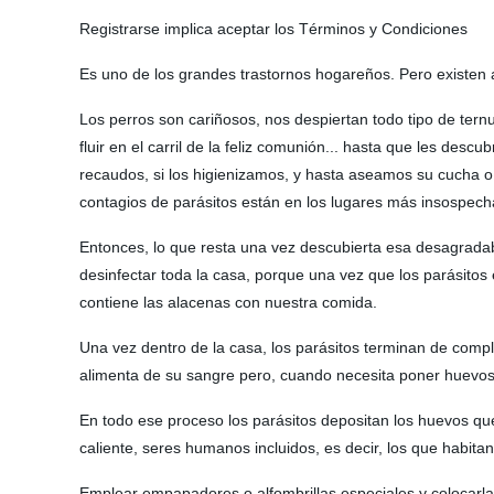
Registrarse implica aceptar los Términos y Condiciones
Es uno de los grandes trastornos hogareños. Pero existen 
Los perros son cariñosos, nos despiertan todo tipo de tern
fluir en el carril de la feliz comunión... hasta que les d
recaudos, si los higienizamos, y hasta aseamos su cucha o
contagios de parásitos están en los lugares más insospechad
Entonces, lo que resta una vez descubierta esa desagradab
desinfectar toda la casa, porque una vez que los parásitos
contiene las alacenas con nuestra comida.
Una vez dentro de la casa, los parásitos terminan de compl
alimenta de su sangre pero, cuando necesita poner huevos, 
En todo ese proceso los parásitos depositan los huevos que
caliente, seres humanos incluidos, es decir, los que habitan
Emplear empapadores o alfombrillas especiales y colocarla