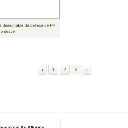
 desechable de belleza de PP
ido suave
‹
1
2
3
›
 Employs An Alluring