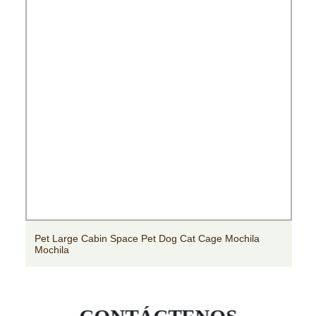
Ysvet1220A Animal Boarding Hospital Gato Perro Jaula
6 Agujeros Veterinaria