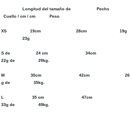
Longitud del tamaño de Pecho
Cuello / cm / cm Peso
XS 19cm 28cm 19g
23g
S de 24 cm
34cm
22g de 29kg.
M 30cm
42cm 26
g de 35kg.
L 35 cm
47cm
33g de 49kg.