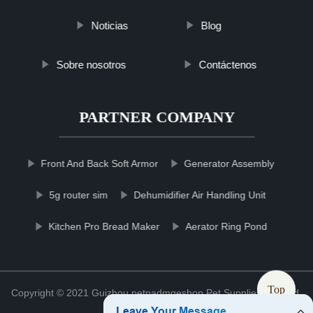
Noticias
Blog
Sobre nosotros
Contáctenos
PARTNER COMPANY
Front And Back Soft Armor
Generator Assembly
5g router sim
Dehumidifier Air Handling Unit
Kitchen Pro Bread Maker
Aerator Ring Pond
Top
Copyright © 2021 Guizhou petpadmqeshop Pet Supplies Co., Ltd.
Sitemap