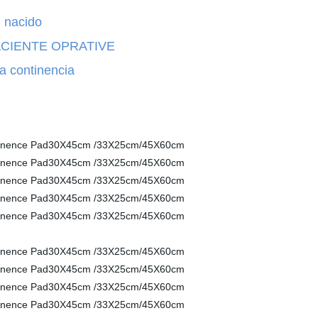
acido
PRATIVE
nencia