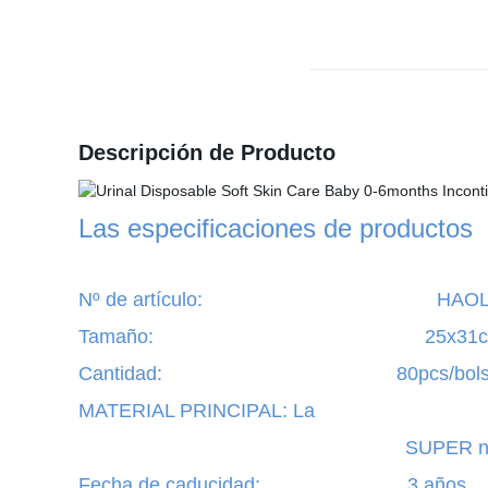
Descripción de Producto
Las especificaciones
de productos
Nº de artículo
: HAOLIXIANG PA
Tamaño
:
25x31
Cantidad: 80pcs/bols
MATERIAL PRINCIPAL: La Pulpa de la
SUPER no tejido de Polí
Fecha de caducidad: 3 años