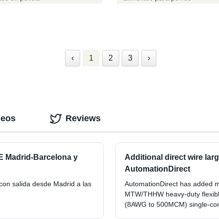
‹
1
2
3
›
deos
Reviews
VE Madrid-Barcelona y
Additional direct wire la
AutomationDirect
 con salida desde Madrid a las
AutomationDirect has added m
MTW/THHW heavy-duty flexible 
(8AWG to 500MCM) single-con