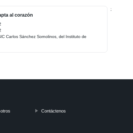
;
dapta al corazón
2
2
SIC Carlos Sánchez Somolinos, del Instituto de
otros
Contáctenos