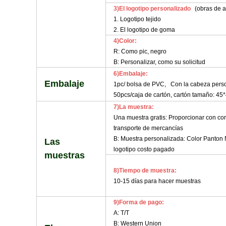
3)El logotipo personalizado
(obras de a
1. Logotipo tejido
2. El logotipo de goma
4)Color:
R: Como pic, negro
B: Personalizar, como su solicitud
6)Embalaje:
Embalaje
1pc/ bolsa de PVC, Con la cabeza person
50pcs/caja de cartón, cartón tamaño: 45
7)La muestra:
Una muestra gratis: Proporcionar con corr
transporte de mercancías
B: Muestra personalizada: Color Panton N
Las
logotipo costo pagado
muestras
8)Tiempo de muestra:
10-15 días para hacer muestras
9)Forma de pago:
A: T/T
B: Western Union