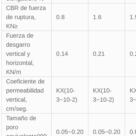
CBR de fuerza
de ruptura,
0.8
1.6
1.
KN≥
Fuerza de
desgarro
vertical y
0.14
0.21
0.
horizontal,
KN/m
Coeficiente de
permeabilidad
KX(10-
KX(10-
K
vertical,
3~10-2)
3~10-2)
3~
cm/seg.
Tamaño de
poro
0.05~0.20
0.05~0.20
0.