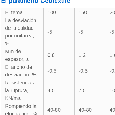
El parámetro Geotextile
El tema
100
150
2
La desviación
de la calidad
-5
-5
-5
por unitarea,
%
Mm de
0.8
1.2
1.
espesor, ≥
El ancho de
-0.5
-0.5
-0
desviación, %
Resistencia a
la ruptura,
4.5
7.5
1
KN/m≥
Rompiendo la
40-80
40-80
40
elongación, %