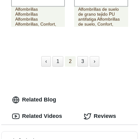
Cocina PU Antifatiga
Alfombrillas de cocina
Alfombrillas
Alfombrillas de suelo
Alfombrillas
de grano tejido PU
Alfombrillas
antifatiga Alfombrillas
Alfombrillas, Confort,
de suelo, Confort,
Sanitarias
Sanitario
‹
1
2
3
›
Related Blog
Related Videos
Reviews