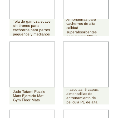
Almohadillas para
Tela de gamuza suave
cachorros de alta
sin tirones para
calidad
cachorros para perros
superabsorbentes
pequeños y medianos
para perros 60*90
Almohadilla
desechable para
mascotas, 5 capas,
Judo Tatami Puzzle
almohadillas de
Mats Ejercicio Mat
entrenamiento de
Gym Floor Mats
película PE de alta
absorción para
cachorros