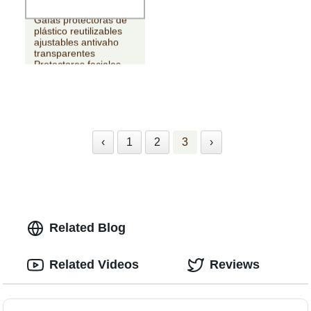
Gafas protectoras de
plástico reutilizables
ajustables antivaho
transparentes
Protectores faciales
‹
1
2
3
›
Related Blog
Related Videos
Reviews