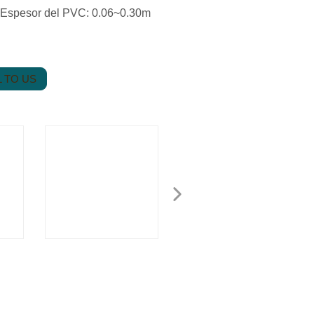
mEspesor del PVC: 0.06~0.30m
 TO US